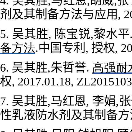
吴其胜
马红恩
胡威
张
4.
,
,
,
剂及其制备方法与应用
, 
吴其胜
陈宝锐
黎水平
5.
,
,
中国专利
授权
备方法
.
,
, 2
吴其胜
朱哲誉
6.
,
.
高强耐
权
, 2017.01.18, ZL2015103
吴其胜
马红恩
李娟
张
7.
,
,
,
性乳液防水剂及其制备方