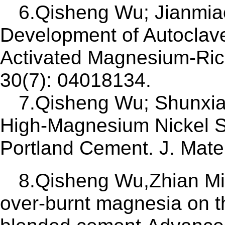
6.Qisheng Wu; Jianmia
Development of Autoclave
Activated Magnesium-Rich 
30(7): 04018134.
7.Qisheng Wu; Shunxia
High-Magnesium Nickel Sl
Portland Cement. J. Mater
8.Qisheng Wu,Zhian Min,
over-burnt magnesia on t