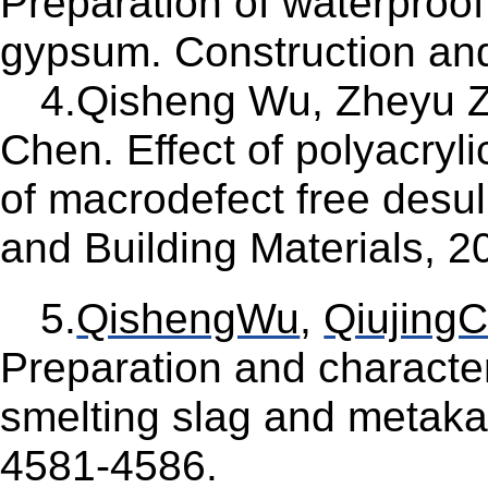
Preparation of waterproof
gypsum. Construction and
4.Qisheng Wu, Zheyu Z
Chen. Effect of polyacryl
of macrodefect free desul
and Building Materials, 
5.
QishengWu
,
Qiujing
Preparation and character
smelting slag and metakao
4581-4586.