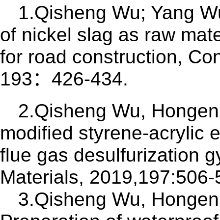
1.Qisheng Wu; Yang Wu
of nickel slag as raw mate
for road construction, Con
193
：
426-434.
2.Qisheng Wu, Hongen M
modified styrene-acrylic 
flue gas desulfurization 
Materials, 2019,197:506-
3.Qisheng Wu, Hongen 