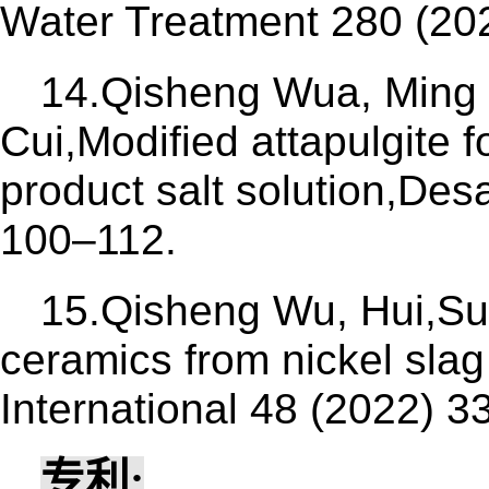
Water Treatment 280 (20
14.Qisheng Wua, Ming J
Cui,Modified attapulgite 
product salt solution,Des
100–112.
15.Qisheng Wu, Hui,Sun
ceramics from nickel sla
International 48 (2022) 
专利
: